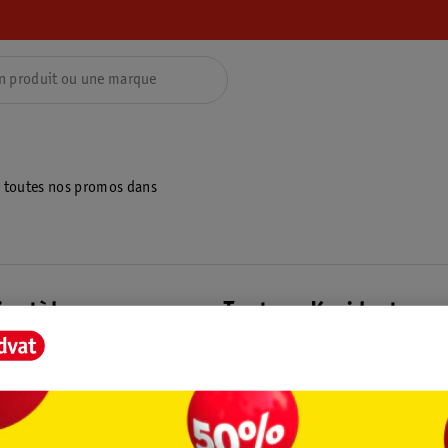
z toutes nos promos dans
ientèle
Tout sur Kruidvat
ions
À propos de Kruidvat
e
Presse
raison
Formule commerciale
Coordonnées de l’entreprise