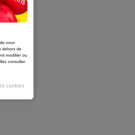
 de vous
en dehors de
nt modifier ou
llez consulter
es cookies