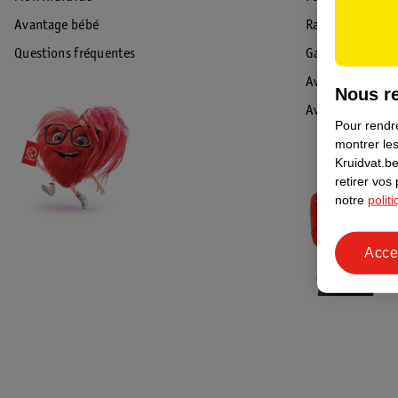
Avantage bébé
Rappel & Retour
Questions fréquentes
Garantie
Avis de sécurité
Nous re
Avis
Pour rendre
montrer les
Kruidvat.be
retirer vos
notre
polit
Acce