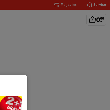
Magasins
Service
0
.
00