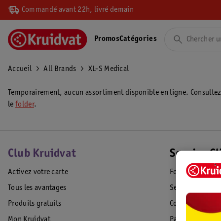
Commandé avant 22h, livré demain
Promos
Catégories
Accueil
All Brands
XL-S Medical
Temporairement, aucun assortiment disponible en ligne. Consulte
le
folder
.
Club Kruidvat
Service Cl
Activez votre carte
Foire aux quest
Tous les avantages
Service Clientèl
Produits gratuits
Commande & Liv
Mon Kruidvat
Paiement