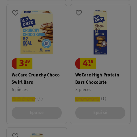
3
.
39
4
.
19
WeCare Crunchy Choco
WeCare High Protein
Swirl Bars
Bars Chocolate
6 pièces
3 pièces
4
1
Épuisé
Épuisé