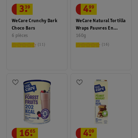
3
.
39
4
.
99
WeCare Crunchy Dark
WeCare Natural Tortilla
Choco Bars
Wraps Pauvres En
6 pièces
Glucides
160g
11
16
16
.
65
4
.
09