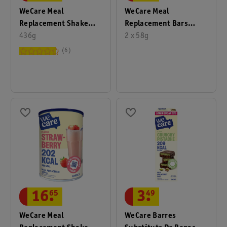
WeCare Meal
WeCare Meal
Replacement Shake
Replacement Bars
Forest Fruits
436g
Peanut Nougat
2 x 58g
6
16
.
65
3
.
49
WeCare Meal
WeCare Barres