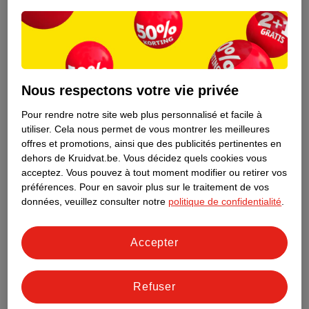
22
Nous respectons votre vie privée
Pour rendre notre site web plus personnalisé et facile à
utiliser.
Cela nous permet de vous montrer les meilleures
offres et promotions, ainsi que des publicités pertinentes en
dehors de Kruidvat.be.
Vous décidez quels cookies vous
acceptez.
Vous pouvez à tout moment modifier ou retirer vos
préférences.
Pour en savoir plus sur le traitement de vos
données, veuillez consulter notre
politique de confidentialité
.
3
.
69
4
.
99
WeCare Pains
WeCare Tortilla Wraps
Accepter
Croquants Pauvre En
Complets Pauvres En
Glucides
110g
Glucides
4 x 40g
Refuser
20
33