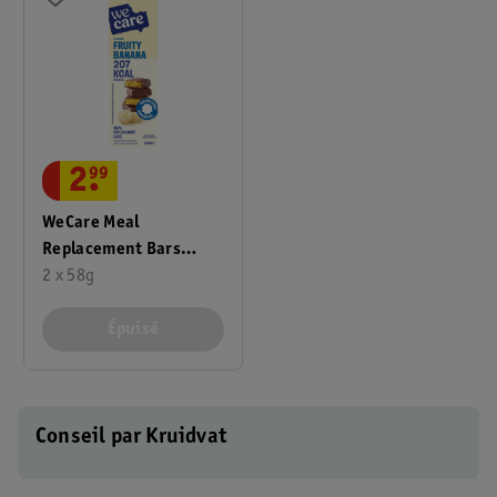
2
.
99
WeCare Meal
Replacement Bars
Fruity Banana
2 x 58g
Épuisé
Conseil par Kruidvat