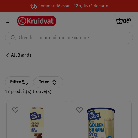
Commandé avant 22h, livré demain
0
.
00
All Brands
Filtre
Trier
17 produit(s) trouvé(s)