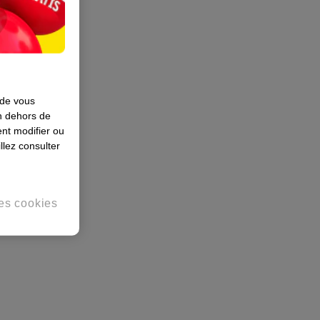
 de vous
en dehors de
nt modifier ou
llez consulter
es cookies