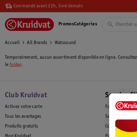
Commandé avant 22h, livré demain
Promos
Catégories
Accueil
All Brands
Watssound
Temporairement, aucun assortiment disponible en ligne. Consulte
le
folder
.
Club Kruidvat
Service Cl
Activez votre carte
Foire aux quest
Tous les avantages
Service Clientèl
Produits gratuits
Commande & Liv
Mon Kruidvat
Paiement