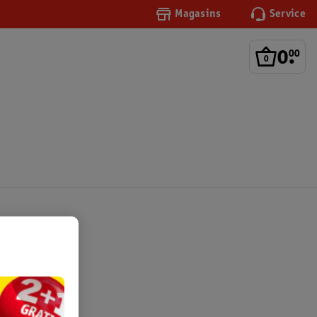
Magasins
Service
0
.
00