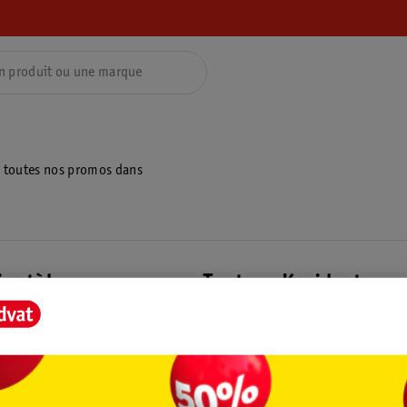
z toutes nos promos dans
ientèle
Tout sur Kruidvat
ions
À propos de Kruidvat
e
Presse
raison
Formule commerciale
Coordonnées de l’entreprise