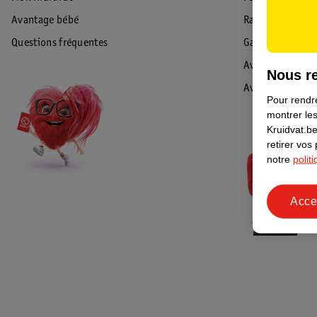
Avantage bébé
Rappel & Retour
Questions fréquentes
Garantie
Avis de sécurité
Nous re
Avis
Pour rendre
montrer les
Kruidvat.be
retirer vos
notre
polit
Acce