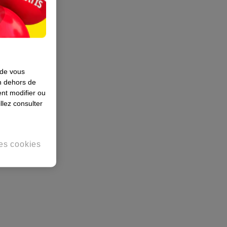
 de vous
en dehors de
nt modifier ou
llez consulter
es cookies