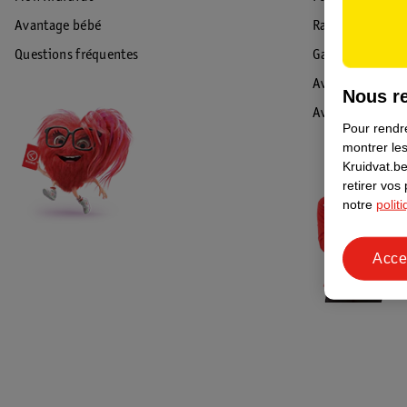
Avantage bébé
Rappel & Retour
Questions fréquentes
Garantie
Avis de sécurité
Nous re
Avis
Pour rendre
montrer les
Kruidvat.be
retirer vos
notre
polit
Acce