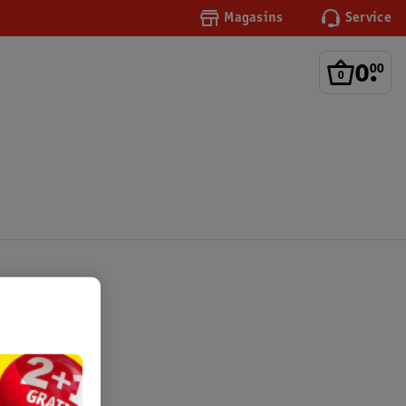
Magasins
Service
0
.
00