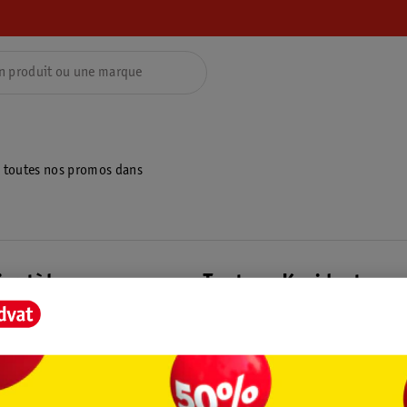
z toutes nos promos dans
ientèle
Tout sur Kruidvat
ions
À propos de Kruidvat
e
Presse
raison
Formule commerciale
Coordonnées de l’entreprise