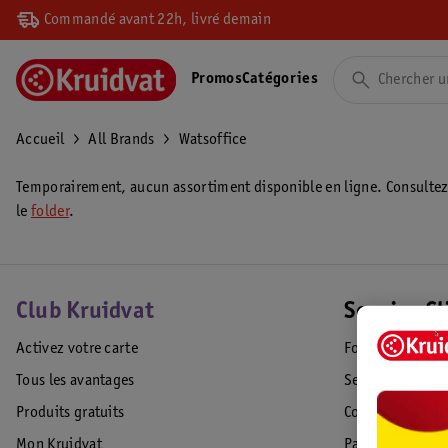
Commandé avant 22h, livré demain
Promos
Catégories
Accueil
All Brands
Watsoffice
Temporairement, aucun assortiment disponible en ligne. Consulte
le
folder
.
Club Kruidvat
Service Cl
Activez votre carte
Foire aux quest
Tous les avantages
Service Clientèl
Produits gratuits
Commande & Liv
Mon Kruidvat
Paiement