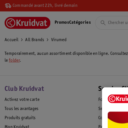
Commandé avant 22h, livré demain
Promos
Catégories
Accueil
All Brands
Virumed
Temporairement, aucun assortiment disponible en ligne. Consulte
le
folder
.
Club Kruidvat
Service Cl
Activez votre carte
Foire aux quest
Tous les avantages
Service Clientèl
Produits gratuits
Commande & Liv
Mon Kruidvat
Paiement