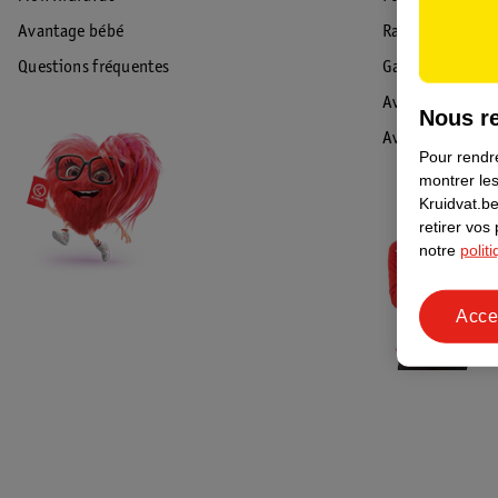
Avantage bébé
Rappel & Retour
Questions fréquentes
Garantie
Avis de sécurité
Nous re
Avis
Pour rendre
montrer les
Kruidvat.be
retirer vos
notre
polit
Acce