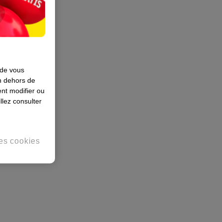
 de vous
en dehors de
nt modifier ou
llez consulter
es cookies