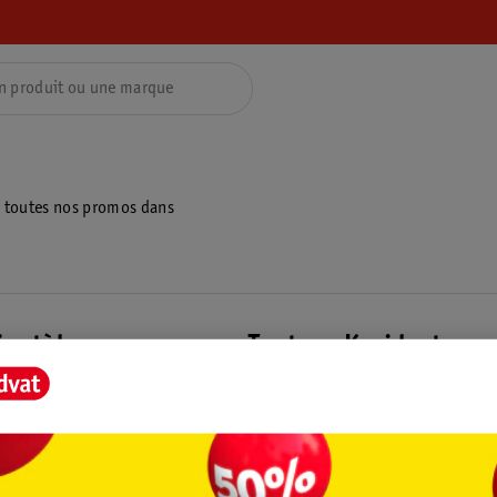
z toutes nos promos dans
ientèle
Tout sur Kruidvat
ions
À propos de Kruidvat
e
Presse
raison
Formule commerciale
Coordonnées de l’entreprise