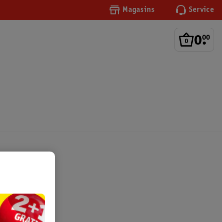
Magasins
Service
0
.
00