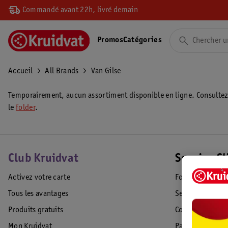
Commandé avant 22h, livré demain
Promos
Catégories
Accueil
All Brands
Van Gilse
Temporairement, aucun assortiment disponible en ligne. Consulte
le
folder
.
Club Kruidvat
Service Cl
Activez votre carte
Foire aux quest
Tous les avantages
Service Clientèl
Produits gratuits
Commande & Liv
Mon Kruidvat
Paiement