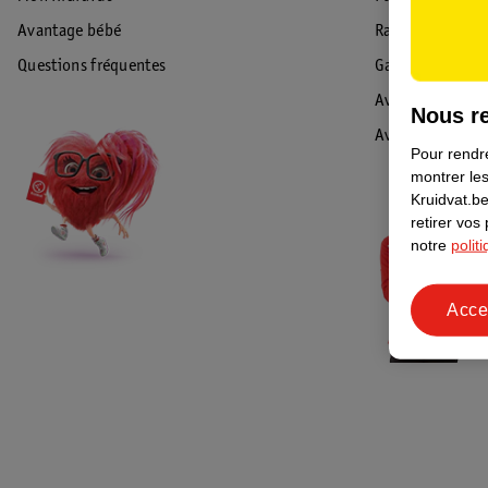
Avantage bébé
Rappel & Retour
Questions fréquentes
Garantie
Avis de sécurité
Nous re
Avis
Pour rendre
montrer les
Kruidvat.be
retirer vos
notre
polit
Acce