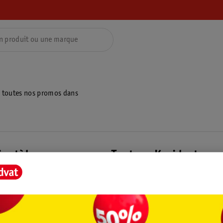
z toutes nos promos dans
ientèle
Tout sur Kruidvat
ions
À propos de Kruidvat
e
Presse
raison
Formule commerciale
Coordonnées de l’entreprise