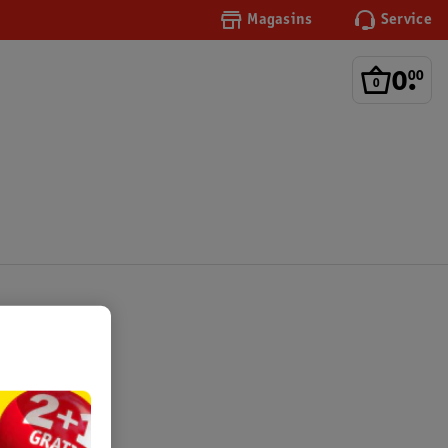
Magasins
Service
0
.
00