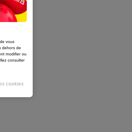
 de vous
en dehors de
nt modifier ou
llez consulter
es cookies