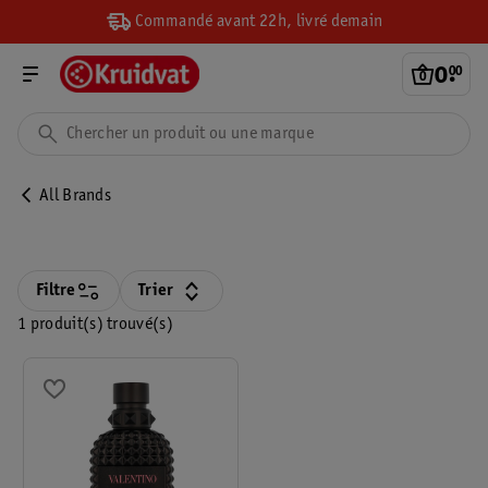
Commandé avant 22h, livré demain
0
.
00
All Brands
Filtre
Trier
1 produit(s) trouvé(s)