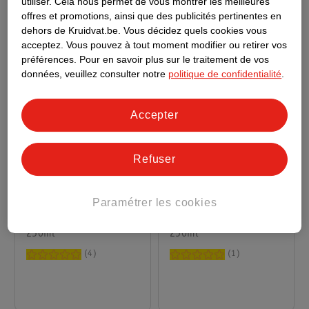
utiliser.
Cela nous permet de vous montrer les meilleures
offres et promotions, ainsi que des publicités pertinentes en
dehors de Kruidvat.be.
Vous décidez quels cookies vous
acceptez.
Vous pouvez à tout moment modifier ou retirer vos
préférences.
Pour en savoir plus sur le traitement de vos
données, veuillez consulter notre
politique de confidentialité
.
Accepter
Refuser
4
.
99
4
.
99
Garnier Ultra Doux
Garnier Ultra Doux
Paramétrer les cookies
Après-Shampoing
Après-Shampoing
Délicatesse D'Avoine
250ml
Infusion D’Eau De Riz
250ml
& Amidon
4
1