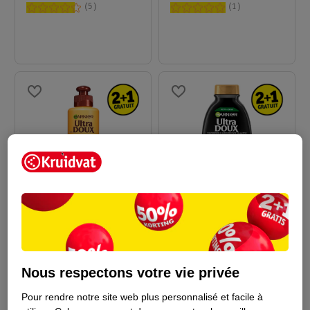
D’Avocat & Beurre De
5
1
Karité
8
.
35
4
.
99
Garnier Ultra Doux
Garnier Ultra Doux
Huile D'Avocat Et
Shampoing Charbon
Beurre De Karité Soin
200ml
Magnétique
300ml
Nous respectons votre vie privée
Cheveux
5
3
Pour rendre notre site web plus personnalisé et facile à