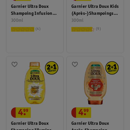
Garnier Ultra Doux
Garnier Ultra Doux Kids
Shampoing Infusion
(Après-)Shampoings
D’Eau De Riz & Amidon
300ml
2-En-1 Abricot Et Fleur
300ml
De Coton
4
9
4
.
99
4
.
99
Garnier Ultra Doux
Garnier Ultra Doux