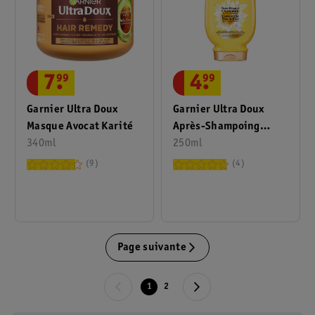
7
.
99
4
.
99
Garnier Ultra Doux
Garnier Ultra Doux
Masque Avocat Karité
Après-Shampoing
340ml
Camomille Ensoleillée
250ml
Et Miel De Fleurs
9
4
Page suivante
1
2