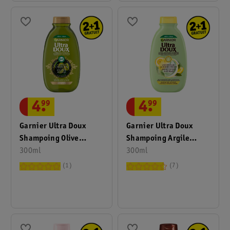
4
.
99
4
.
99
Garnier Ultra Doux
Garnier Ultra Doux
Shampoing Olive
Shampoing Argile
Mythique
300ml
Douce Et Cédrat
300ml
1
7