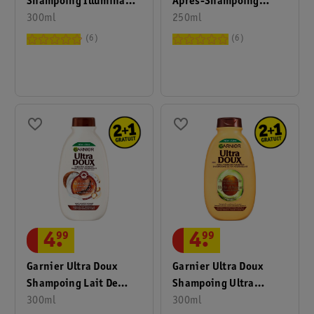
Shampoing Illuminant
Après-Shampoing
& Brillant Camomille
300ml
Reconstituant Trésors
250ml
Ensoleillée & Miel De
De Miel
6
6
Fleurs
4
.
99
4
.
99
Garnier Ultra Doux
Garnier Ultra Doux
Shampoing Lait De
Shampoing Ultra
Coco & Macadamia
300ml
Nourrissant Huile
300ml