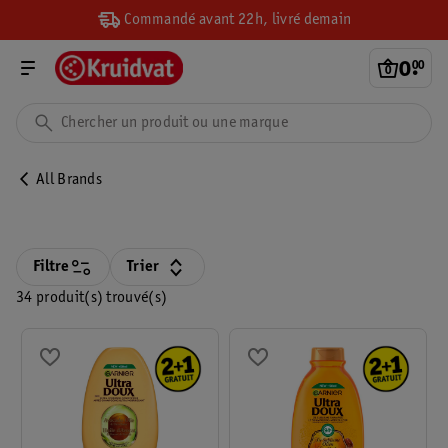
Commandé avant 22h, livré demain
0
.
00
All Brands
Filtre
Trier
34 produit(s) trouvé(s)