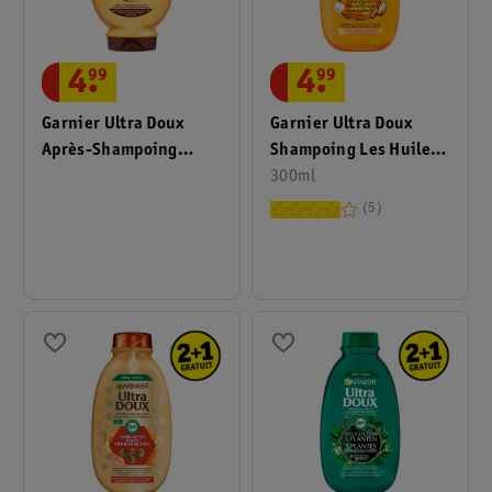
4
.
99
4
.
99
Garnier Ultra Doux
Garnier Ultra Doux
Shampoing Les Huiles
Après-Shampoing
Merveilleuses
300ml
Huile D’Avocat &
Beurre De Karité
5