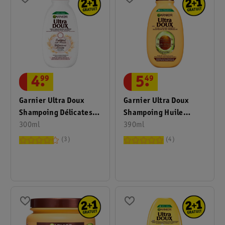
4
.
99
5
.
49
Garnier Ultra Doux
Garnier Ultra Doux
Shampoing Délicatesse
Shampoing Huile
D'Avoine
300ml
D’Avocat & Beurre De
390ml
Karité
3
4