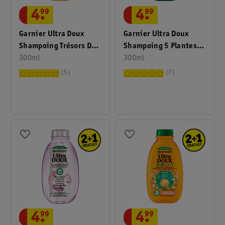
4
.
99
4
.
99
Garnier Ultra Doux
Garnier Ultra Doux
Shampoing Trésors De
Shampoing 5 Plantes
Miel
300ml
Bienfaisantes
300ml
5
7
4
.
99
4
.
99