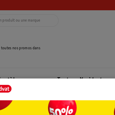
z toutes nos promos dans
ientèle
Tout sur Kruidvat
ions
À propos de Kruidvat
e
Presse
raison
Formule commerciale
Coordonnées de l’entreprise