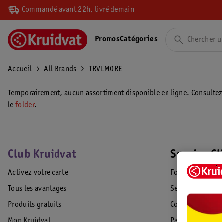
Commandé avant 22h, livré demain
Promos
Catégories
Accueil
All Brands
TRVLMORE
Temporairement, aucun assortiment disponible en ligne. Consulte
le
folder
.
Club Kruidvat
Service Cl
Activez votre carte
Foire aux quest
Tous les avantages
Service Clientèl
Produits gratuits
Commande & Liv
Mon Kruidvat
Paiement