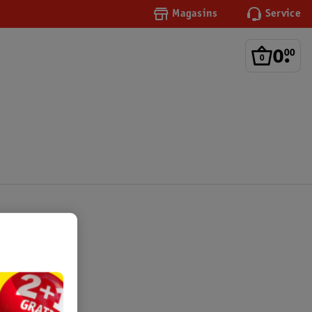
Magasins
Service
0
.
00