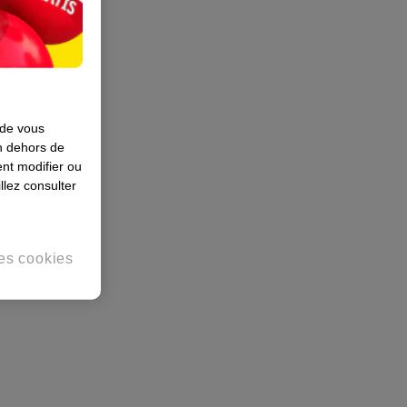
 de vous
en dehors de
nt modifier ou
llez consulter
es cookies