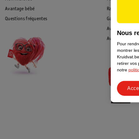
Avantage bébé
Rappel & Retour
Questions fréquentes
Garantie
Avis de sécurité
Nous re
Avis
Pour rendre
montrer les
Kruidvat.be
retirer vos
notre
polit
Acce