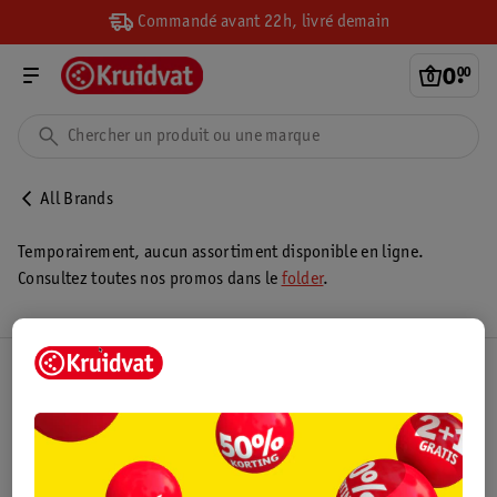
Commandé avant 22h, livré demain
0
.
00
All Brands
Temporairement, aucun assortiment disponible en ligne.
Consultez toutes nos promos dans le
folder
.
Club Kruidvat
Service Clientèle