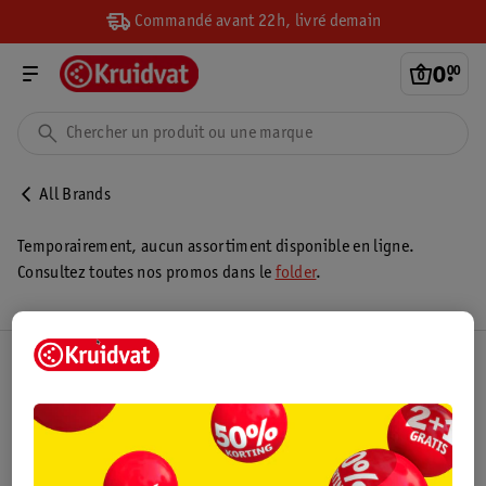
Commandé avant 22h, livré demain
0
.
00
All Brands
Temporairement, aucun assortiment disponible en ligne.
Consultez toutes nos promos dans le
folder
.
Club Kruidvat
Service Clientèle