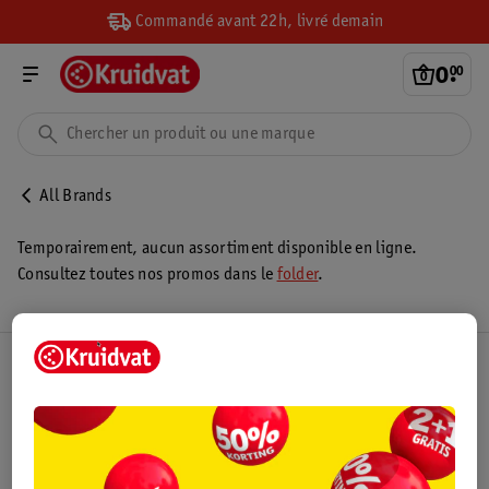
Commandé avant 22h, livré demain
0
.
00
All Brands
Temporairement, aucun assortiment disponible en ligne.
Consultez toutes nos promos dans le
folder
.
Club Kruidvat
Service Clientèle