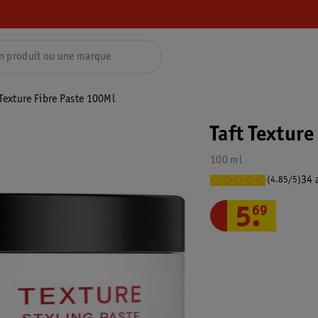
 Texture Fibre Paste 100Ml
Taft Texture
100 ml
34 
(4.85/5)
5
.
69