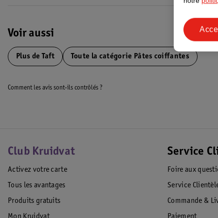
notre
polit
inspiré par les besoins individuels spécifiques de ses consommateurs. Il
convient le mieux ?
Acce
Voir aussi
*Sans ingrédients d'origine animale.
**
Plus de
Taft
Toute la catégorie Pâtes coiffantes
Code EAN :0000054022805
Comment les avis sont-ils contrôlés ?
Club Kruidvat
Service Cl
Activez votre carte
Foire aux quest
Tous les avantages
Service Clientèl
Produits gratuits
Commande & Liv
Mon Kruidvat
Paiement