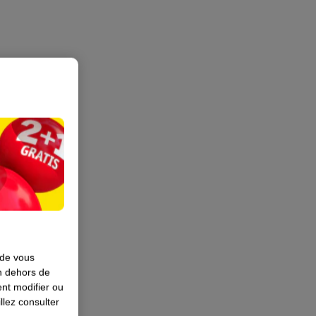
 de vous
en dehors de
nt modifier ou
llez consulter