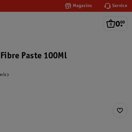
Magasins
Service
0
.
00
 Fibre Paste 100Ml
avis