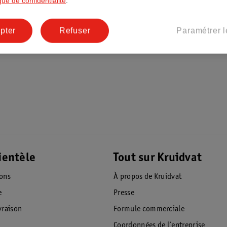
ique de confidentialité
.
s vous lancent un défi : quel produit Taft
pter
Refuser
Paramétrer l
ientèle
Tout sur Kruidvat
ions
À propos de Kruidvat
e
Presse
raison
Formule commerciale
Coordonnées de l’entreprise