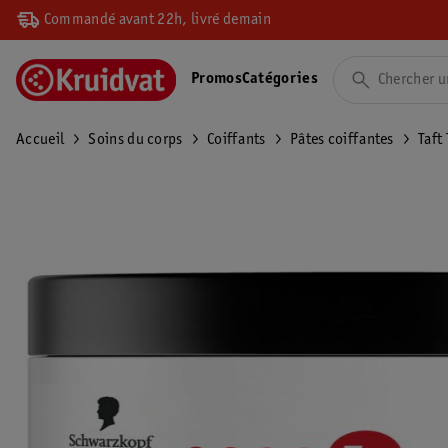
Commandé avant 22h, livré demain
Promos
Catégories
Accueil
Soins du corps
Coiffants
Pâtes coiffantes
Taft