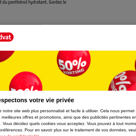
nt du panthénol hydratant. Gardez le
 la paume de vos mains. Massez dans vos
t Score".
 le bout de vos doigts. Remodelez aussi
spectons votre vie privée
 notre site web plus personnalisé et facile à utiliser.
Cela nous permet
 meilleures offres et promotions, ainsi que des publicités pertinentes 
t ses preuves en tant que marque de coiffure
.
Vous décidez quels cookies vous acceptez.
Vous pouvez à tout mome
roduits Taft assurent un volume fantastique,
 préférences.
Pour en savoir plus sur le traitement de vos données, veui
es les circonstances. Chaque produit Taft est