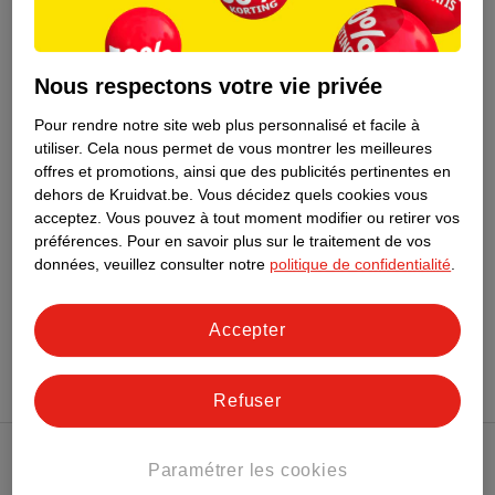
de
de
17
.
96
17
.
62
23
.
95
23
.
49
Tabac Original Lotion
Tabac Eau De Toilette
Nous respectons votre vie privée
Après-Rasage
Original Black Edition
Pour rendre notre site web plus personnalisé et facile à
100ml
100ml
utiliser.
Cela nous permet de vous montrer les meilleures
20
offres et promotions, ainsi que des publicités pertinentes en
dehors de Kruidvat.be.
Vous décidez quels cookies vous
acceptez.
Vous pouvez à tout moment modifier ou retirer vos
préférences.
Pour en savoir plus sur le traitement de vos
données, veuillez consulter notre
politique de confidentialité
.
Conseil par Kruidvat
Accepter
Refuser
Paramétrer les cookies
Club Kruidvat