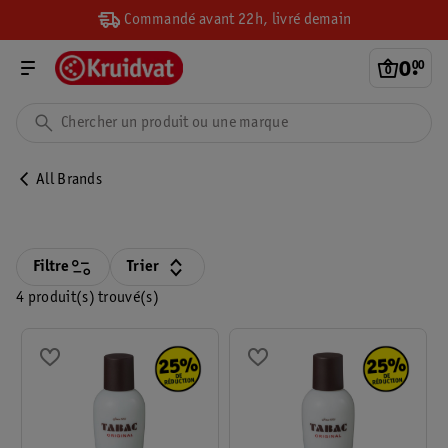
Commandé avant 22h, livré demain
0
.
00
All Brands
Filtre
Trier
4 produit(s) trouvé(s)