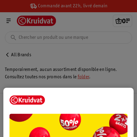
Commandé avant 22h, livré demain
0
.
00
All Brands
Temporairement, aucun assortiment disponible en ligne.
Consultez toutes nos promos dans le
folder
.
Club Kruidvat
Service Clientèle