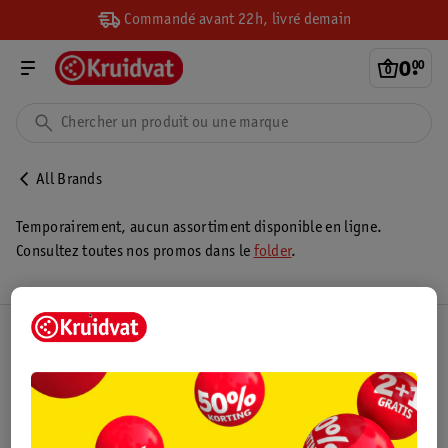
Commandé avant 22h, livré demain
0
.
00
All Brands
Temporairement, aucun assortiment disponible en ligne.
Consultez toutes nos promos dans le
folder
.
Club Kruidvat
Service Clientèle