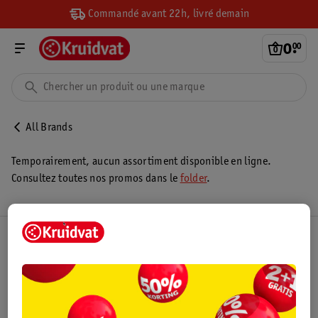
Commandé avant 22h, livré demain
0
.
00
All Brands
Temporairement, aucun assortiment disponible en ligne.
Consultez toutes nos promos dans le
folder
.
Club Kruidvat
Service Clientèle