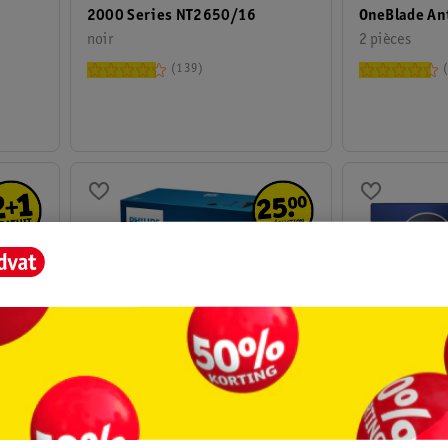
2000 Series NT2650/16
OneBlade Ant
noir
QP225/50
2 pièces
139
de
8
.
69
49
.
99
74
.
99