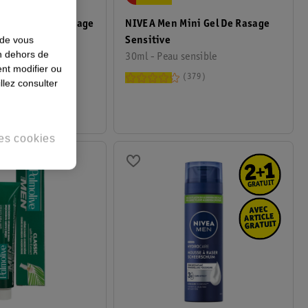
aume Après-Rasage
NIVEA Men Mini Gel De Rasage
 de vous
re
Sensitive
en dehors de
30ml - Peau sensible
nt modifier ou
311
379
llez consulter
es cookies