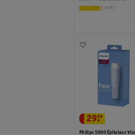
379
29
.
99
Philips 5000 Épilateur Vis