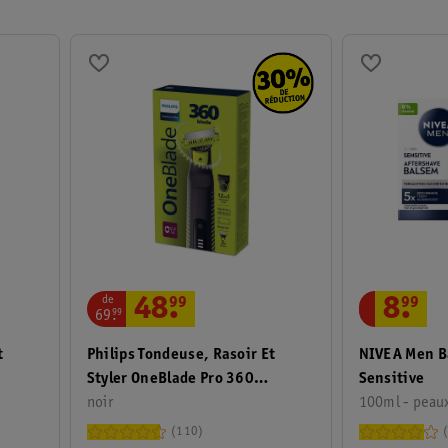
de
48
.
99
8
.
99
69
.
99
t
Philips Tondeuse, Rasoir Et
NIVEA Men B
Styler OneBlade Pro 360
Sensitive
Face+Body QP6507/23
noir
100ml -
110