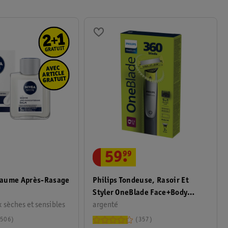
59
.
99
aume Après-Rasage
Philips Tondeuse, Rasoir Et
Styler OneBlade Face+Body
 peaux sèches et sensibles
QP2834/23
argenté
506
357