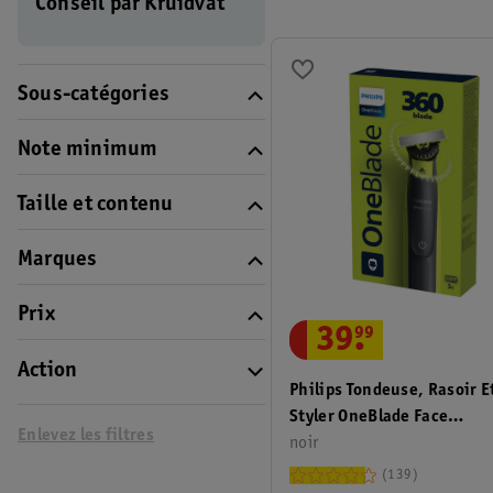
Conseil par Kruidvat
Sous-catégories
Note minimum
Taille et contenu
Marques
Prix
39
.
99
Action
Philips Tondeuse, Rasoir E
Styler OneBlade Face
Enlevez les filtres
QP2724/23
noir
139