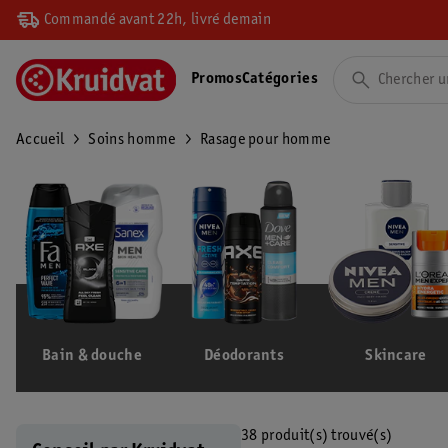
Commandé avant 22h, livré demain
Promos
Catégories
Accueil
Soins homme
Rasage pour homme
Bain & douche
Déodorants
Skincare
38 produit(s) trouvé(s)