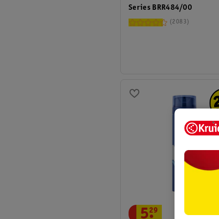
Series BRR484/00
2083
5
.
29