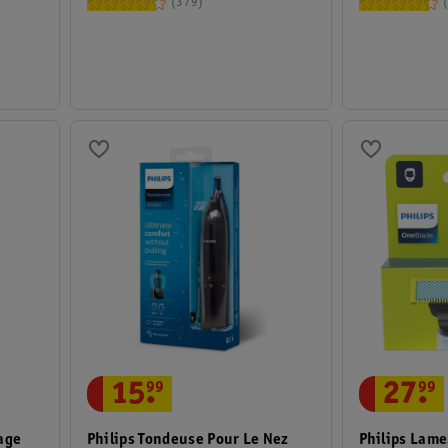
379
15
.
99
27
.
99
Philips Tondeuse Pour Le Nez
Philips Lam
age