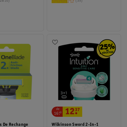
2810
35
de
12
.
37
16
.
49
es De Rechange
Wilkinson Sword 2-In-1