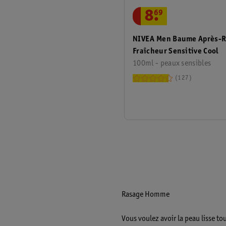
8
.
69
NIVEA Men Baume Après-
Fraîcheur Sensitive Cool
100ml - peaux sensibles
127
Rasage Homme
Vous voulez avoir la peau lisse to