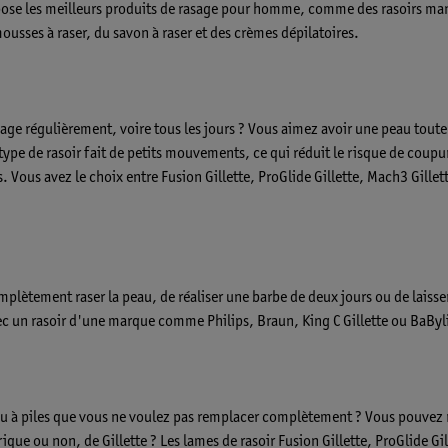
opose les meilleurs produits de rasage pour homme, comme des rasoirs manu
mousses à raser, du savon à raser et des crèmes dépilatoires.
sage régulièrement, voire tous les jours ? Vous aimez avoir une peau toute 
ype de rasoir fait de petits mouvements, ce qui réduit le risque de coupur
 Vous avez le choix entre Fusion Gillette, ProGlide Gillette, Mach3 Gillet
mplètement raser la peau, de réaliser une barbe de deux jours ou de laiss
vec un rasoir d'une marque comme Philips, Braun, King C Gillette ou BaByl
ou à piles que vous ne voulez pas remplacer complètement ? Vous pouvez r
ique ou non, de Gillette ? Les lames de rasoir Fusion Gillette, ProGlide Gi