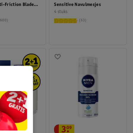
i-Friction Blade
Sensitive Navulmesjes
4 stuks
600
63
3
.
09