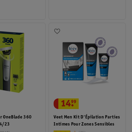
14
.
99
ir OneBlade 360
Veet Men Kit D'Épilation Parties
34/23
Intimes Pour Zones Sensibles