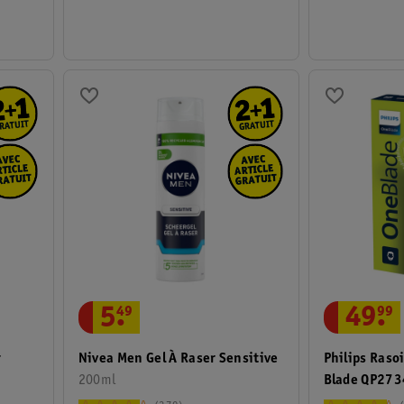
5
.
49
49
.
99
r
Nivea Men Gel À Raser Sensitive
Philips Raso
200ml
Blade QP27