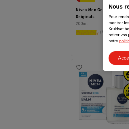
Nous re
Nivea Men Gel À Raser Hyd
Pour rendre
Originals
montrer les
200ml
Kruidvat.be
38
retirer vos
notre
polit
Acce