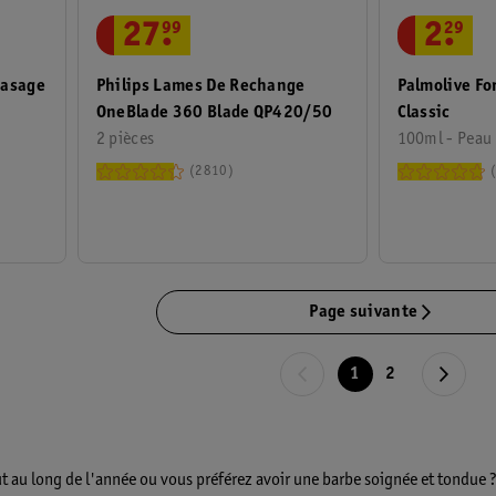
27
.
99
2
.
29
Rasage
Philips Lames De Rechange
Palmolive Fo
OneBlade 360 Blade QP420/50
Classic
2 pièces
100ml - Peau
2810
Page suivante
1
2
ut au long de l'année ou vous préférez avoir une barbe soignée et tondue 