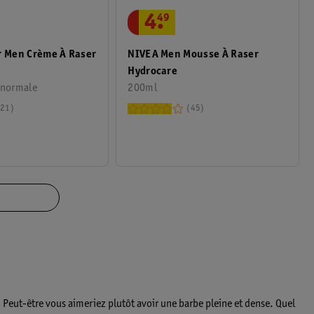
4
.
49
r Men Crème À Raser
NIVEA Men Mousse À Raser
Hydrocare
 normale
200ml
21
45
? Peut-être vous aimeriez plutôt avoir une barbe pleine et dense. Quel