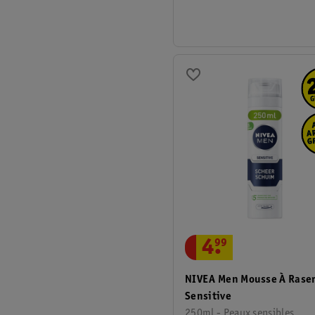
4
.
99
NIVEA Men Mousse À Rase
Sensitive
250ml - Peaux sensibles