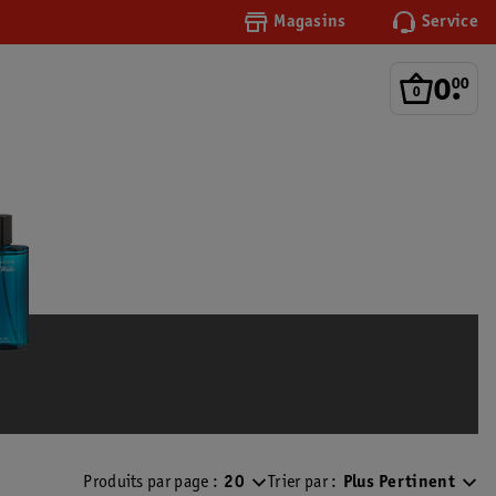
Magasins
Service
0
.
00
Produits par page :
20
Trier par :
Plus Pertinent