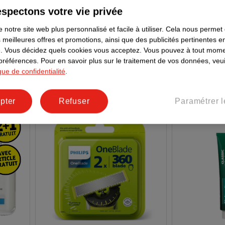
spectons votre vie privée
ratant
NIVEA Men B
Philips Rasoir Électrique Series
 notre site web plus personnalisé et facile à utiliser.
Cela nous permet
Protect & Ca
3000 S3144/00
 meilleures offres et promotions, ainsi que des publicités pertinentes 
100ml
92
.
Vous décidez quels cookies vous acceptez.
Vous pouvez à tout mome
 préférences.
Pour en savoir plus sur le traitement de vos données, veui
ique de confidentialité
.
pter
Refuser
Paramétrer l