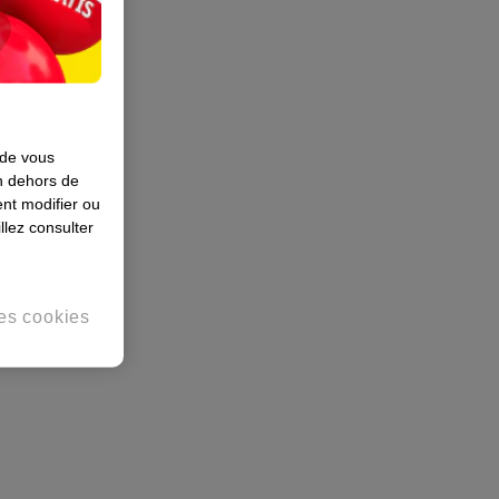
 de vous
en dehors de
nt modifier ou
llez consulter
es cookies