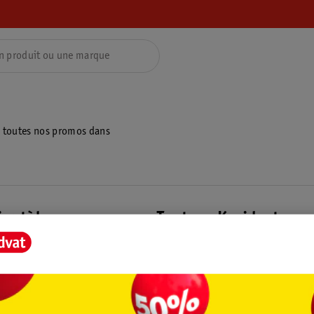
z toutes nos promos dans
ientèle
Tout sur Kruidvat
ions
À propos de Kruidvat
e
Presse
raison
Formule commerciale
Coordonnées de l’entreprise