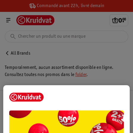
Commandé avant 22h, livré demain
0
.
00
All Brands
Temporairement, aucun assortiment disponible en ligne.
Consultez toutes nos promos dans le
folder
.
Club Kruidvat
Service Clientèle