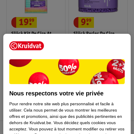
19
.
99
9
.
99
Sliick Kit De Cire At
Sliick Perles De Cire
Home Microwave
Dure Baies D’Açaï
350
97
Conseil par Kruidvat
Nous respectons votre vie privée
Pour rendre notre site web plus personnalisé et facile à
utiliser.
Cela nous permet de vous montrer les meilleures
offres et promotions, ainsi que des publicités pertinentes en
dehors de Kruidvat.be.
Vous décidez quels cookies vous
acceptez.
Vous pouvez à tout moment modifier ou retirer vos