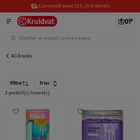
Commandé avant 22h, livré demain
0
.
00
All Brands
Filtre
Trier
2 produit(s) trouvé(s)