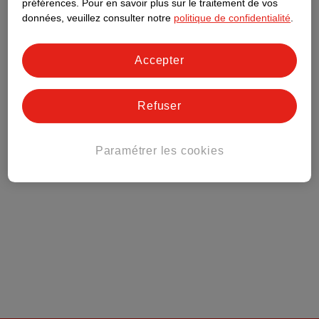
Club Kruidvat
préférences.
Pour en savoir plus sur le traitement de vos
données, veuillez consulter notre
politique de confidentialité
.
Service Clientèle
Accepter
Tout sur Kruidvat
Refuser
Paramétrer les cookies