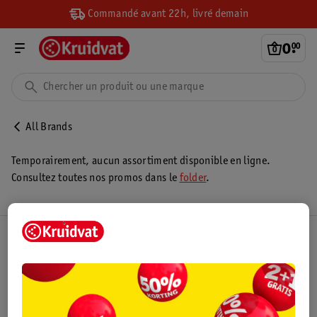
Commandé avant 22h, livré demain
0
.
00
All Brands
Temporairement, aucun assortiment disponible en ligne.
Consultez toutes nos promos dans le
folder
.
Club Kruidvat
Service Clientèle