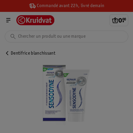
Commandé avant 22h, livré demain
0
.
00
Dentifrice blanchissant