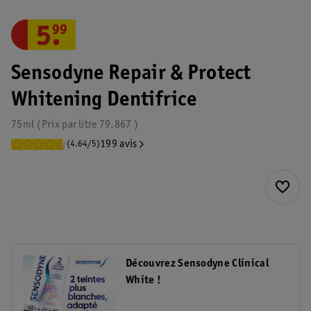
5
.
99
Sensodyne Repair & Protect
Whitening Dentifrice
75ml
Prix par
litre
79.867
199 avis
(4.64/5)
Découvrez Sensodyne Clinical
White !