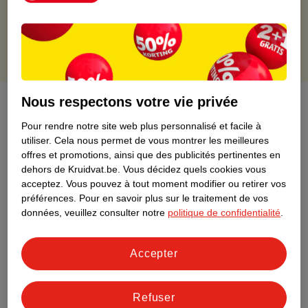
Points gratuits avec ta carte Kruidvat
Nous respectons votre vie privée
À propos de ce produit
Pour rendre notre site web plus personnalisé et facile à
Informations relatives au produit
utiliser.
Cela nous permet de vous montrer les meilleures
offres et promotions, ainsi que des publicités pertinentes en
dehors de Kruidvat.be.
Vous décidez quels cookies vous
Informations figurant sur l'étiquette
acceptez.
Vous pouvez à tout moment modifier ou retirer vos
préférences.
Pour en savoir plus sur le traitement de vos
données, veuillez consulter notre
politique de confidentialité
.
Nature Impact Score
Ce produit n’a (pas encore) de "Nature
Impact Score".
Accepter
Plus d’informations
Refuser