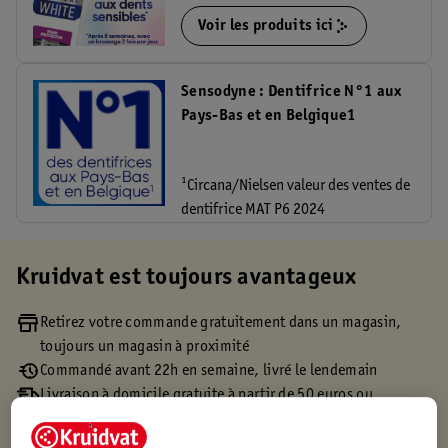
Voir les produits ici
Sensodyne : Dentifrice N°1 aux
Pays-Bas et en Belgique1
¹Circana/Nielsen valeur des ventes de
dentifrice MAT P6 2024
Kruidvat est toujours avantageux
Retirez votre commande gratuitement dans un magasin,
toujours un magasin à proximité
Commandé avant 22h en semaine, livré le lendemain
Livraison à domicile gratuite à partir de 50 euros ou
livraison gratuite sur divers produits promotionnels
Retours gratuits dans un délai de 30 jours