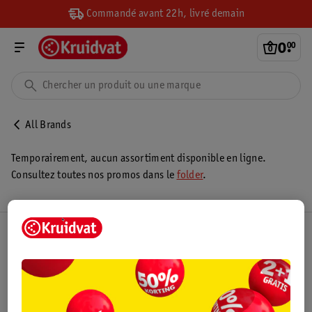
Commandé avant 22h, livré demain
0
.
00
All Brands
Temporairement, aucun assortiment disponible en ligne.
Consultez toutes nos promos dans le
folder
.
Club Kruidvat
Service Clientèle