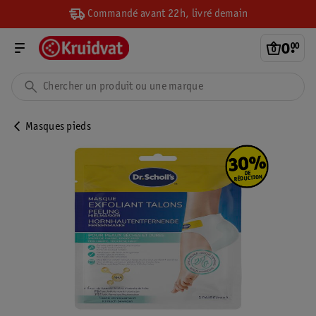
Commandé avant 22h, livré demain
0
.
00
Masques pieds