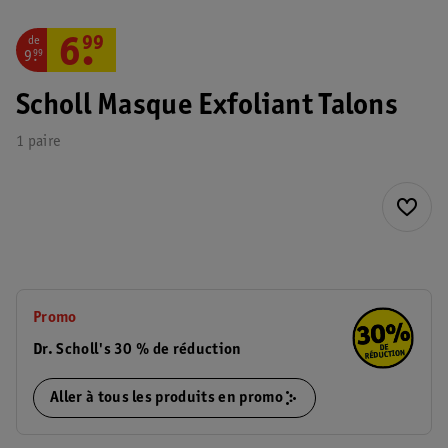
de
6
.
99
9
.
99
Scholl Masque Exfoliant Talons
1 paire
Promo
Dr. Scholl's 30 % de réduction
Aller à tous les produits en promo