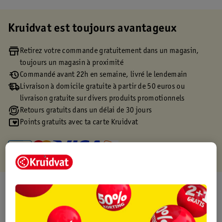
Kruidvat est toujours avantageux
Retirez votre commande gratuitement dans un magasin,
toujours un magasin à proximité
Commandé avant 22h en semaine, livré le lendemain
Livraison à domicile gratuite à partir de 50 euros ou
livraison gratuite sur divers produits promotionnels
Retours gratuits dans un délai de 30 jours
Points gratuits avec ta carte Kruidvat
À propos de ce produit
Informations relatives au produit