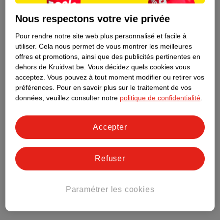
Informations figurant sur l'étiquette
Nous respectons votre vie privée
Pour rendre notre site web plus personnalisé et facile à
Nature Impact Score
utiliser.
Cela nous permet de vous montrer les meilleures
offres et promotions, ainsi que des publicités pertinentes en
Ce produit n’a (pas encore) de "Nature
dehors de Kruidvat.be.
Vous décidez quels cookies vous
Impact Score".
acceptez.
Vous pouvez à tout moment modifier ou retirer vos
Plus d’informations
préférences.
Pour en savoir plus sur le traitement de vos
données, veuillez consulter notre
politique de confidentialité
.
Informations sur la commande et la livraison
Accepter
Voir aussi
Refuser
Plus de
Dr. Scholl's
Paramétrer les cookies
Toute la catégorie Masques pieds