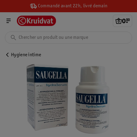
Commandé avant 22h, livré demain
0
.
00
Hygiene intime