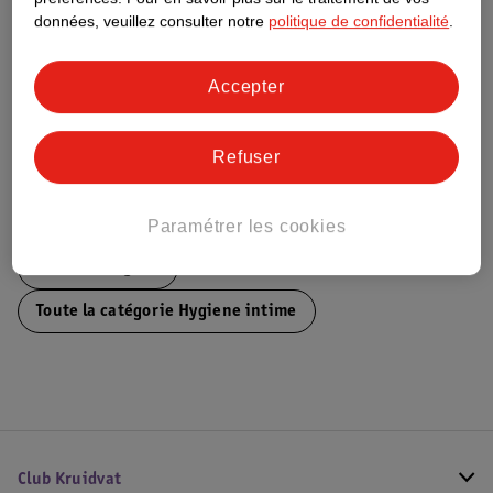
Ce produit n’a (pas encore) de "Nature
données, veuillez consulter notre
politique de confidentialité
.
Impact Score".
Plus d’informations
Accepter
Informations sur la commande et la livraison
Refuser
Voir aussi
Paramétrer les cookies
Plus de
Saugella
Toute la catégorie Hygiene intime
Club Kruidvat