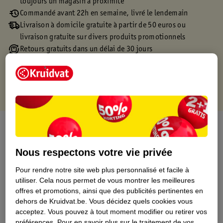
toujours un magasin à proximité
Commandé avant 22h en semaine, livré le lendemain
Livraison à domicile gratuite à partir de 50 euros ou
livraison gratuite sur divers produits promotionnels
Retours gratuits dans un délai de 30 jours
Points gratuits avec ta carte Kruidvat
À propos de ce produit
Informations relatives au produit
Nous respectons votre vie privée
Pour rendre notre site web plus personnalisé et facile à
Informations figurant sur l'étiquette
utiliser.
Cela nous permet de vous montrer les meilleures
offres et promotions, ainsi que des publicités pertinentes en
dehors de Kruidvat.be.
Vous décidez quels cookies vous
Nature Impact Score
acceptez.
Vous pouvez à tout moment modifier ou retirer vos
préférences.
Pour en savoir plus sur le traitement de vos