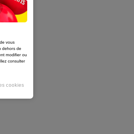
 de vous
en dehors de
nt modifier ou
llez consulter
es cookies