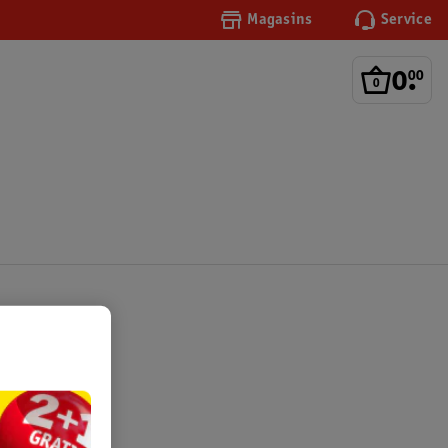
Magasins
Service
0
.
00