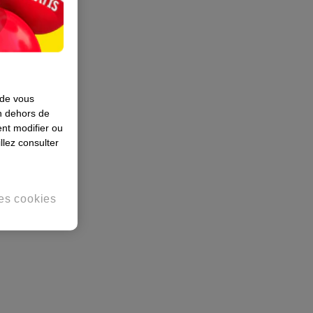
 de vous
en dehors de
nt modifier ou
llez consulter
es cookies