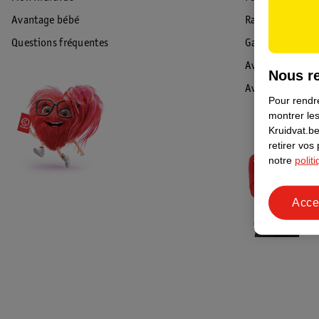
Avantage bébé
Rappel & Retour
Questions fréquentes
Garantie
Avis de sécurité
Nous re
Avis
Pour rendre
montrer les
Kruidvat.be
retirer vos
notre
polit
Acce