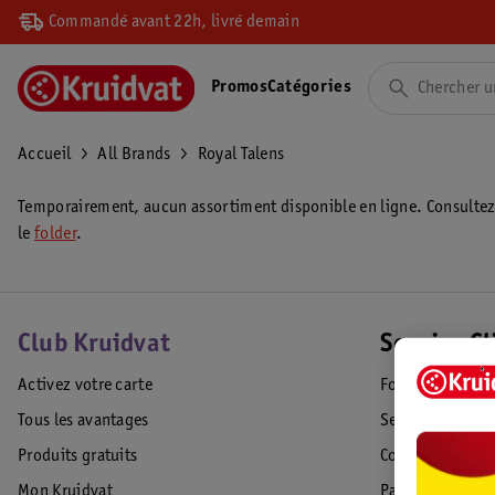
Commandé avant 22h, livré demain
Promos
Catégories
Accueil
All Brands
Royal Talens
Temporairement, aucun assortiment disponible en ligne. Consulte
le
folder
.
Club Kruidvat
Service Cl
Activez votre carte
Foire aux quest
Tous les avantages
Service Clientèl
Produits gratuits
Commande & Liv
Mon Kruidvat
Paiement