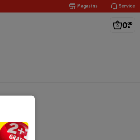
Magasins
Service
0
.
00