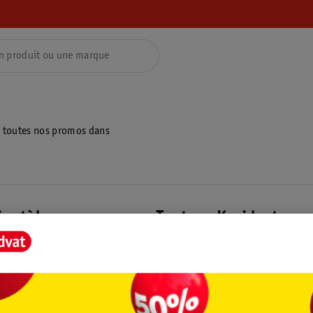
z toutes nos promos dans
ientèle
Tout sur Kruidvat
ions
À propos de Kruidvat
e
Presse
raison
Formule commerciale
Coordonnées de l’entreprise