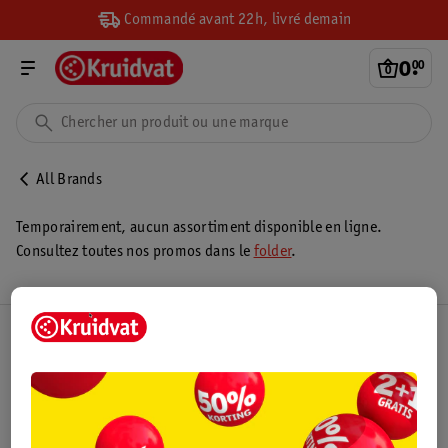
Commandé avant 22h, livré demain
0
.
00
All Brands
Temporairement, aucun assortiment disponible en ligne.
Consultez toutes nos promos dans le
folder
.
Club Kruidvat
Service Clientèle