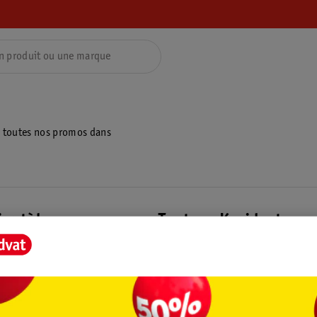
z toutes nos promos dans
ientèle
Tout sur Kruidvat
ions
À propos de Kruidvat
e
Presse
raison
Formule commerciale
Coordonnées de l’entreprise