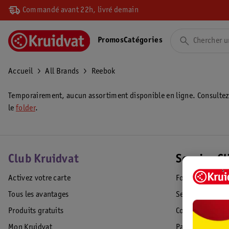
Commandé avant 22h, livré demain
Promos
Catégories
Accueil
All Brands
Reebok
Temporairement, aucun assortiment disponible en ligne. Consulte
le
folder
.
Club Kruidvat
Service Cl
Activez votre carte
Foire aux quest
Tous les avantages
Service Clientèl
Produits gratuits
Commande & Liv
Mon Kruidvat
Paiement