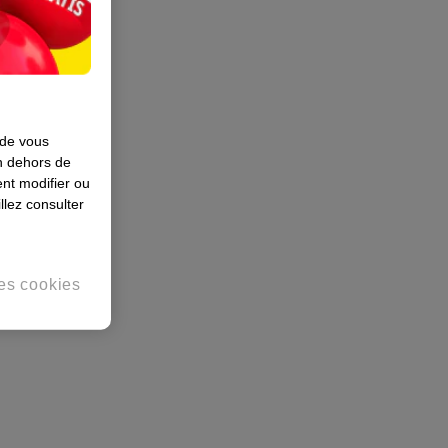
 de vous
en dehors de
nt modifier ou
llez consulter
es cookies