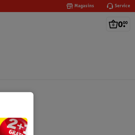
Magasins
Service
0
.
00