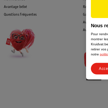
Avantage bébé
Rappel & Retour
Questions fréquentes
Garantie
Avis de sécurité
Nous re
Avis
Pour rendre
montrer les
Kruidvat.be
retirer vos
notre
polit
Acce