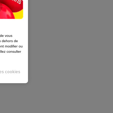
 de vous
en dehors de
nt modifier ou
llez consulter
es cookies