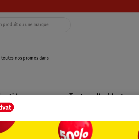
z toutes nos promos dans
ientèle
Tout sur Kruidvat
ions
À propos de Kruidvat
e
Presse
raison
Formule commerciale
Coordonnées de l’entreprise