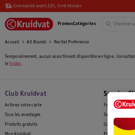
Commandé avant 22h, livré demain
Promos
Catégories
Accueil
All Brands
Recital Preference
Temporairement, aucun assortiment disponible en ligne. Consulte
le
folder
.
Club Kruidvat
Service Cl
Activez votre carte
Foire aux quest
Tous les avantages
Service Clientèl
Produits gratuits
Commande & Liv
Mon Kruidvat
Paiement