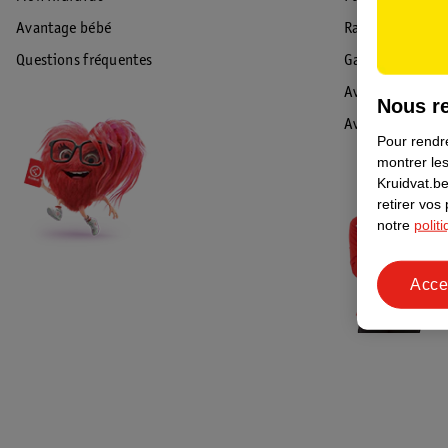
Avantage bébé
Rappel & Retour
Questions fréquentes
Garantie
Avis de sécurité
Nous re
Avis
Pour rendre
montrer les
Kruidvat.be
retirer vos
notre
polit
Acce