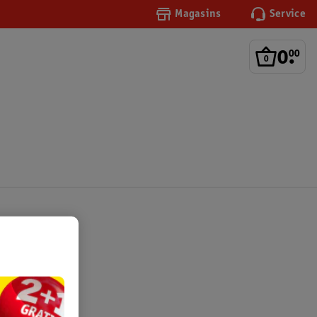
Magasins
Service
0
.
00