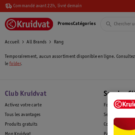
Commandé avant 22h, livré demain
Promos
Catégories
Accueil
All Brands
Rang
Temporairement, aucun assortiment disponible en ligne. Consulte
le
folder
.
Club Kruidvat
Service Cl
Activez votre carte
Foire aux quest
Tous les avantages
Service Clientèl
Produits gratuits
Commande & Liv
Mon Kruidvat
Paiement