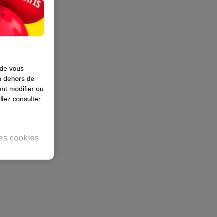
 de vous
en dehors de
nt modifier ou
llez consulter
es cookies