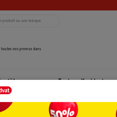
z toutes nos promos dans
ientèle
Tout sur Kruidvat
ions
À propos de Kruidvat
e
Presse
raison
Formule commerciale
Coordonnées de l’entreprise