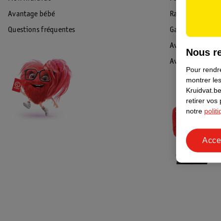
Avantage bébé
Rappel & Retour
Questions fréquentes
Garantie
Avis de sécurité
Nous re
Avis
Pour rendre
montrer les
Kruidvat.be
retirer vos
notre
polit
Acce