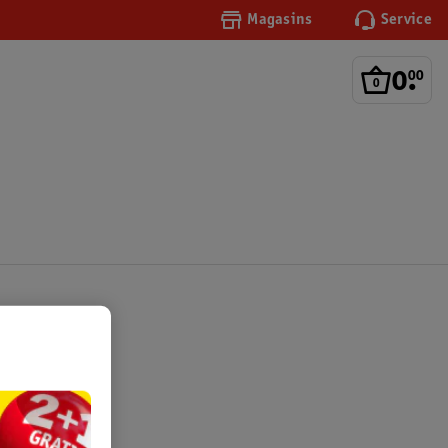
Magasins
Service
0
.
00