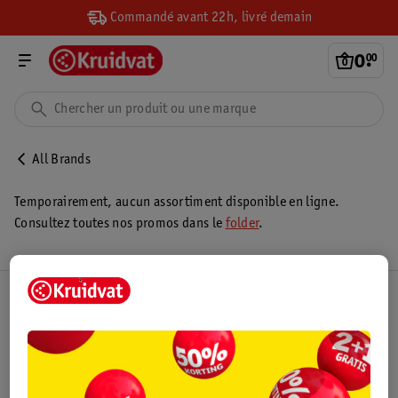
Commandé avant 22h, livré demain
0
.
00
All Brands
Temporairement, aucun assortiment disponible en ligne.
Consultez toutes nos promos dans le
folder
.
Club Kruidvat
Service Clientèle