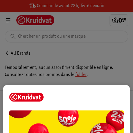
Commandé avant 22h, livré demain
0
.
00
All Brands
Temporairement, aucun assortiment disponible en ligne.
Consultez toutes nos promos dans le
folder
.
Club Kruidvat
Service Clientèle