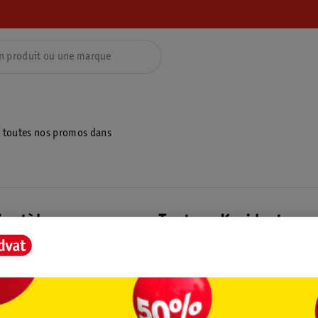
z toutes nos promos dans
ientèle
Tout sur Kruidvat
ions
À propos de Kruidvat
e
Presse
raison
Formule commerciale
Coordonnées de l’entreprise