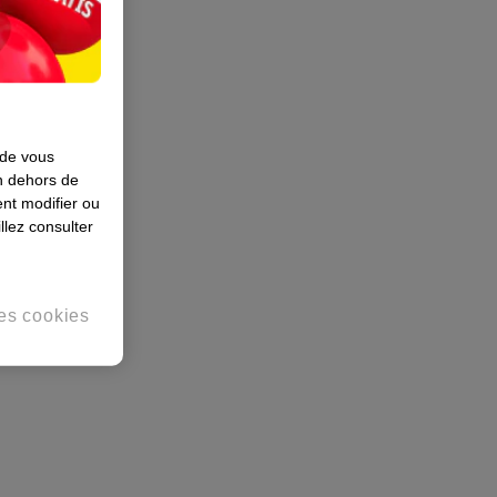
 de vous
en dehors de
nt modifier ou
llez consulter
es cookies