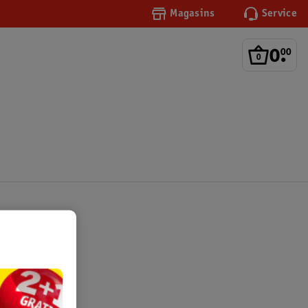
Magasins
Service
0
.
00