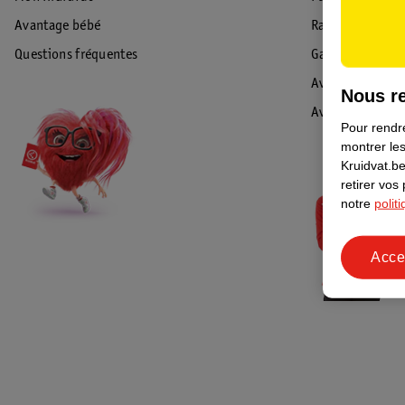
Avantage bébé
Rappel & Retour
Questions fréquentes
Garantie
Avis de sécurité
Nous re
Avis
Pour rendre
montrer les
Kruidvat.be
retirer vos
notre
polit
Acce