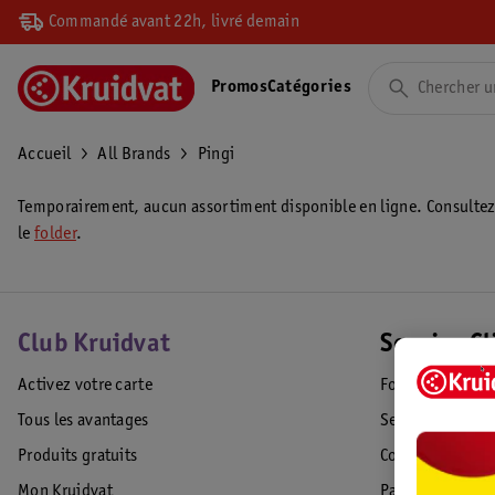
Commandé avant 22h, livré demain
Promos
Catégories
Accueil
All Brands
Pingi
Temporairement, aucun assortiment disponible en ligne. Consulte
le
folder
.
Club Kruidvat
Service Cl
Activez votre carte
Foire aux quest
Tous les avantages
Service Clientèl
Produits gratuits
Commande & Liv
Mon Kruidvat
Paiement