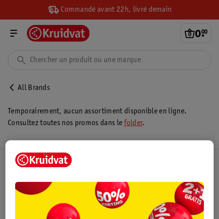
Commandé avant 22h, livré demain
0
.
00
All Brands
Temporairement, aucun assortiment disponible en ligne.
Consultez toutes nos promos dans le
folder
.
Club Kruidvat
Service Clientèle