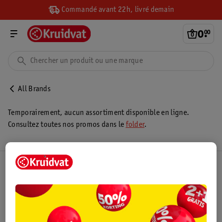
Commandé avant 22h, livré demain
0
.
00
All Brands
Temporairement, aucun assortiment disponible en ligne.
Consultez toutes nos promos dans le
folder
.
Club Kruidvat
Service Clientèle