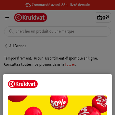
Commandé avant 22h, livré demain
0
.
00
All Brands
Temporairement, aucun assortiment disponible en ligne.
Consultez toutes nos promos dans le
folder
.
Club Kruidvat
Service Clientèle