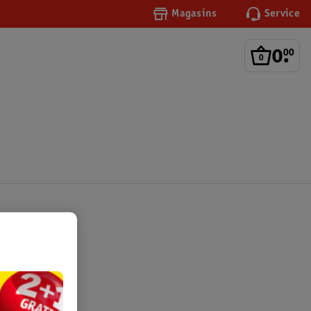
Magasins
Service
0
.
00