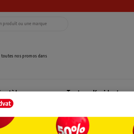
z toutes nos promos dans
ientèle
Tout sur Kruidvat
ions
À propos de Kruidvat
e
Presse
raison
Formule commerciale
Coordonnées de l’entreprise