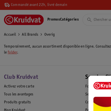
Commandé avant 22h, livré demain
Promos
Catégories
Accueil
All Brands
Overig
Temporairement, aucun assortiment disponible en ligne. Consulte
le
folder
.
Club Kruidvat
Service Cl
Activez votre carte
Foire aux quest
Tous les avantages
Service Clientèl
Produits gratuits
Commande & Liv
Mon Kruidvat
Paiement