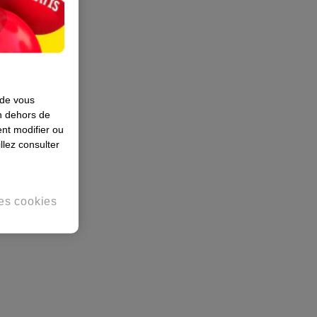
 de vous
en dehors de
nt modifier ou
llez consulter
es cookies