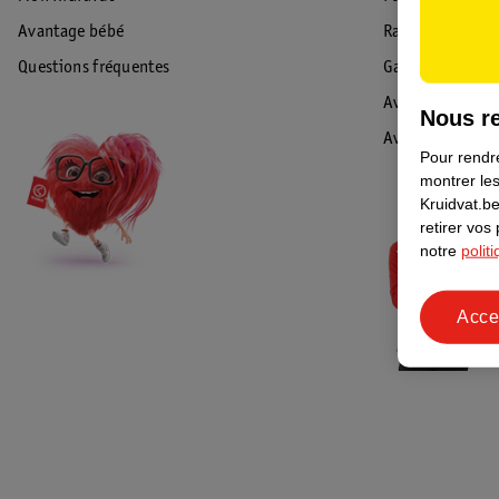
Avantage bébé
Rappel & Retour
Questions fréquentes
Garantie
Avis de sécurité
Nous re
Avis
Pour rendre
montrer les
Kruidvat.be
retirer vos
notre
polit
Acce