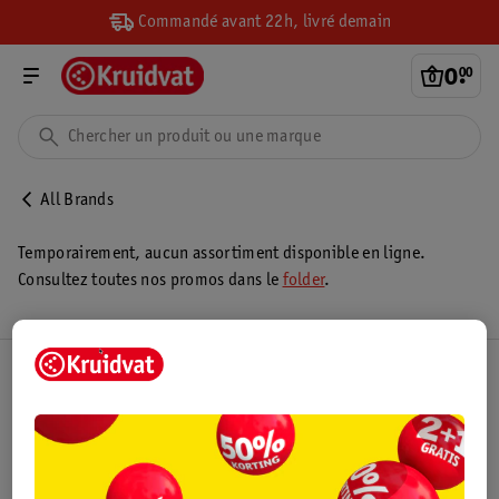
Commandé avant 22h, livré demain
0
.
00
All Brands
Temporairement, aucun assortiment disponible en ligne.
Consultez toutes nos promos dans le
folder
.
Club Kruidvat
Service Clientèle