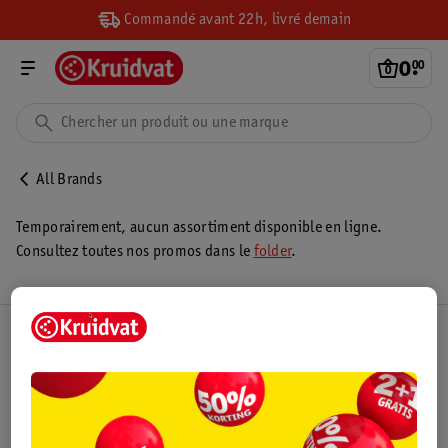
Commandé avant 22h, livré demain
0
.
00
All Brands
Temporairement, aucun assortiment disponible en ligne.
Consultez toutes nos promos dans le
folder
.
Club Kruidvat
Service Clientèle