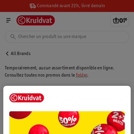
Commandé avant 22h, livré demain
0
.
00
All Brands
Temporairement, aucun assortiment disponible en ligne.
Consultez toutes nos promos dans le
folder
.
Club Kruidvat
Service Clientèle