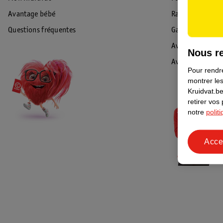
Avantage bébé
Rappel & Retour
Questions fréquentes
Garantie
Avis de sécurité
Nous re
Avis
Pour rendre
montrer les
Kruidvat.be
retirer vos
notre
polit
Acce