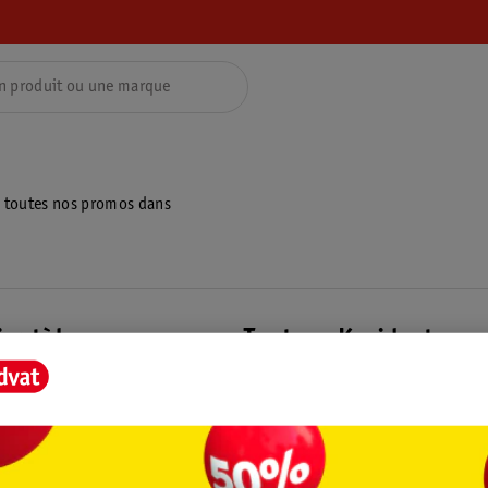
z toutes nos promos dans
ientèle
Tout sur Kruidvat
ions
À propos de Kruidvat
e
Presse
raison
Formule commerciale
Coordonnées de l’entreprise