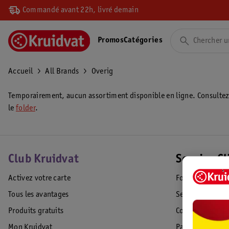
Commandé avant 22h, livré demain
Promos
Catégories
Accueil
All Brands
Overig
Temporairement, aucun assortiment disponible en ligne. Consulte
le
folder
.
Club Kruidvat
Service Cl
Activez votre carte
Foire aux quest
Tous les avantages
Service Clientèl
Produits gratuits
Commande & Liv
Mon Kruidvat
Paiement