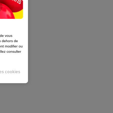
 de vous
en dehors de
nt modifier ou
llez consulter
es cookies