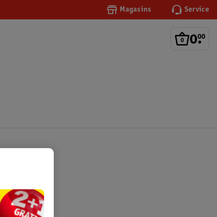
Magasins
Service
0
.
00