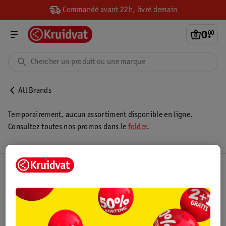
Commandé avant 22h, livré demain
0
.
00
All Brands
Temporairement, aucun assortiment disponible en ligne.
Consultez toutes nos promos dans le
folder
.
Club Kruidvat
Service Clientèle