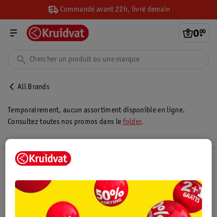
Commandé avant 22h, livré demain
0
.
00
All Brands
Temporairement, aucun assortiment disponible en ligne.
Consultez toutes nos promos dans le
folder
.
Club Kruidvat
Service Clientèle