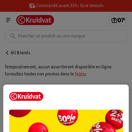
Commandé avant 22h, livré demain
0
.
00
All Brands
Temporairement, aucun assortiment disponible en ligne.
Consultez toutes nos promos dans le
folder
.
Club Kruidvat
Service Clientèle