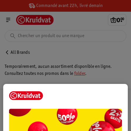
Commandé avant 22h, livré demain
0
.
00
All Brands
Temporairement, aucun assortiment disponible en ligne.
Consultez toutes nos promos dans le
folder
.
Club Kruidvat
Service Clientèle