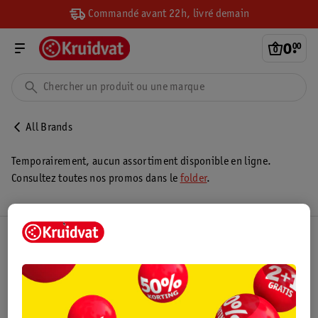
Commandé avant 22h, livré demain
0
.
00
All Brands
Temporairement, aucun assortiment disponible en ligne.
Consultez toutes nos promos dans le
folder
.
Club Kruidvat
Service Clientèle