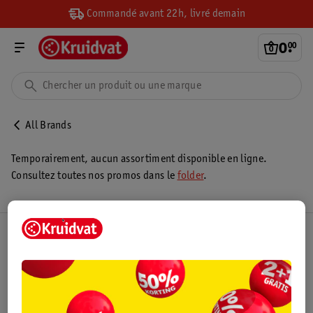
Commandé avant 22h, livré demain
0
.
00
All Brands
Temporairement, aucun assortiment disponible en ligne.
Consultez toutes nos promos dans le
folder
.
Club Kruidvat
Service Clientèle