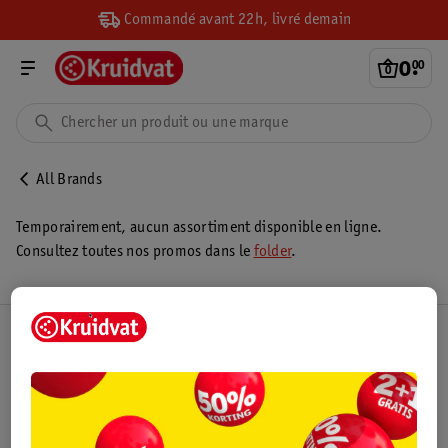
Commandé avant 22h, livré demain
0
.
00
All Brands
Temporairement, aucun assortiment disponible en ligne.
Consultez toutes nos promos dans le
folder
.
Club Kruidvat
Service Clientèle